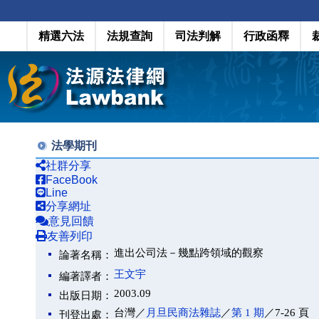
精選六法
法規查詢
司法判解
行政函釋
法學期刊
社群分享
FaceBook
Line
分享網址
意見回饋
友善列印
進出公司法－幾點跨領域的觀察
論著名稱：
王文宇
編著譯者：
2003.09
出版日期：
台灣／
月旦民商法雜誌
／
第 1 期
／7-26 頁
刊登出處：