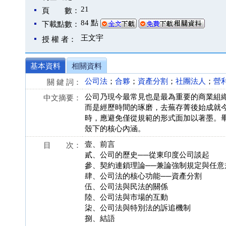
21
頁 數：
84 點
下載點數：
王文宇
授 權 者：
基本資料
相關資料
公司法
；
合夥
；
資產分割
；
社團法人
；
營
關 鍵 詞：
公司乃現今最常見也是最為重要的商業組
中文摘要：
而是經歷時間的琢磨，去蕪存菁後始成就
時，應避免僅從規範的形式面加以著墨。
殼下的核心內涵。
壹、前言
目 次：
貳、公司的歷史──從東印度公司談起
參、契約連鎖理論──兼論強制規定與任意
肆、公司法的核心功能──資產分割
伍、公司法與民法的關係
陸、公司法與市場的互動
柒、公司法與特別法的訴追機制
捌、結語