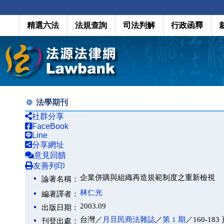
精選六法
法規查詢
司法判解
行政函釋
法學期刊
社群分享
FaceBook
Line
分享網址
意見回饋
友善列印
企業併購與組織再造規範制度之重新檢視
論著名稱：
林仁光
編著譯者：
2003.09
出版日期：
台灣／
月旦民商法雜誌
／
第 1 期
／160-183
刊登出處：