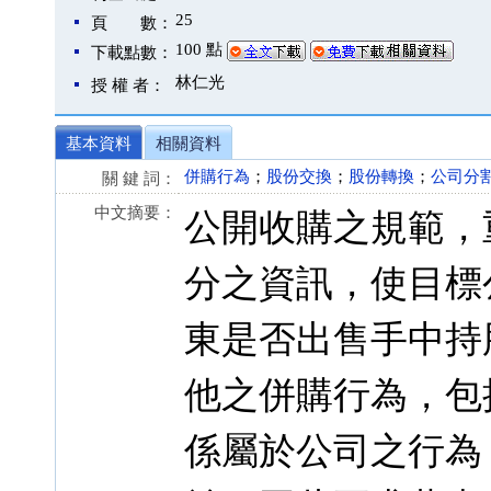
25
頁 數：
100 點
下載點數：
林仁光
授 權 者：
基本資料
相關資料
併購行為
；
股份交換
；
股份轉換
；
公司分
關 鍵 詞：
中文摘要：
公開收購之規範，
分之資訊，使目標
東是否出售手中持
他之併購行為，包
係屬於公司之行為