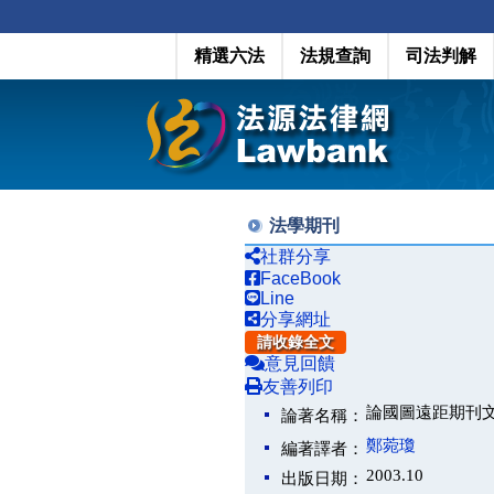
精選六法
法規查詢
司法判解
法學期刊
社群分享
FaceBook
Line
分享網址
請收錄全文
意見回饋
友善列印
論國圖遠距期刊
論著名稱：
鄭菀瓊
編著譯者：
2003.10
出版日期：