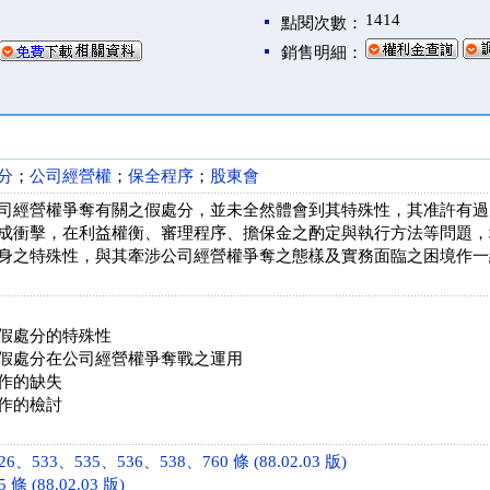
1414
點閱次數：
銷售明細：
分
；
公司經營權
；
保全程序
；
股東會
司經營權爭奪有關之假處分，並未全然體會到其特殊性，其准許有過
成衝擊，在利益權衡、審理程序、擔保金之酌定與執行方法等問題，
身之特殊性，與其牽涉公司經營權爭奪之態樣及實務面臨之困境作一
假處分的特殊性
假處分在公司經營權爭奪戰之運用
作的缺失
作的檢討
、533、535、536、538、760 條 (88.02.03 版)
 (88.02.03 版)