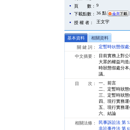
9
頁 數：
36 點
下載點數：
王文宇
授 權 者：
基本資料
相關資料
定暫時狀態假處
關 鍵 詞：
目前實務上對公
中文摘要：
大眾的權益均造
時狀態假處分本
議。
一、前言
目 次：
二、定暫時狀態
三、定暫時狀態
四、現行實務運
五、現行實務運
六、結論
民事訴訟法 第 526
相關法條：
非訟事件法 第 65 條