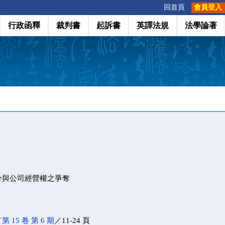
:::
回首頁
會員登入
行政函釋
裁判書
起訴書
英譯法規
法學論著
分與公司經營權之爭奪
／
第 15 卷 第 6 期
／11-24 頁