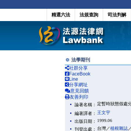
精選六法
法規查詢
司法判解
法學期刊
社群分享
FaceBook
Line
分享網址
意見回饋
友善列印
定暫時狀態假處
論著名稱：
王文宇
編著譯者：
1999.06
出版日期：
台灣／
植根雜誌
刊登出處：