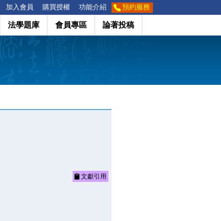
加入會員
購買授權
功能介紹
預約服務
法學題庫
會員專區
論著投稿
文獻引用