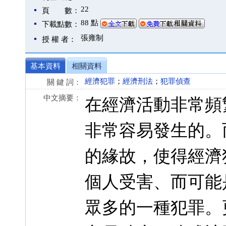
22
頁 數：
88 點
下載點數：
張雍制
授 權 者：
基本資料
相關資料
經濟犯罪
；
經濟刑法
；
犯罪偵查
關 鍵 詞：
中文摘要：
在經濟活動非常頻
非常容易發生的。
的緣故，使得經濟
個人受害、而可能
眾多的一種犯罪。