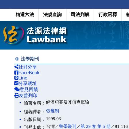
精選六法
法規查詢
司法判解
行政函釋
法學期刊
社群分享
FaceBook
Line
分享網址
意見回饋
友善列印
經濟犯罪及其偵查概論
論著名稱：
張雍制
編著譯者：
1999.03
出版日期：
台灣／
警學叢刊
／
第 29 卷 第 5 期
／91-116
刊登出處：