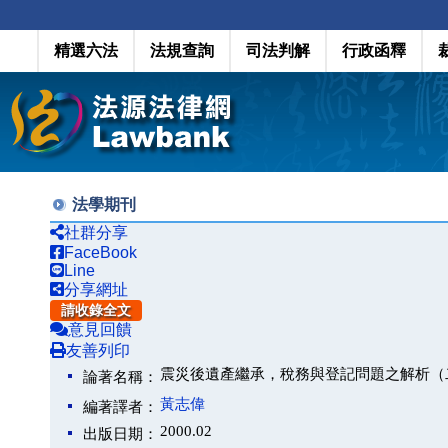
精選六法
法規查詢
司法判解
行政函釋
法學期刊
社群分享
FaceBook
Line
分享網址
請收錄全文
意見回饋
友善列印
震災後遺產繼承，稅務與登記問題之解析（
論著名稱：
黃志偉
編著譯者：
2000.02
出版日期：