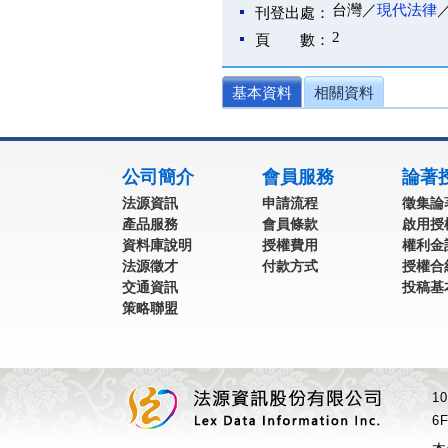
台灣／
現代法律
刊登出處：
2
頁 數：
基本資料
相關資料
:::
公司簡介
會員服務
論著
法源資訊
申請流程
徵集論
產品服務
會員條款
啟用授
資料庫說明
授權費用
權利金
法源徵才
付款方式
授權合
交通資訊
投稿基
策略聯盟
1
6F