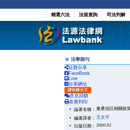
精選六法
法規查詢
司法判解
法學期刊
社群分享
FaceBook
Line
分享網址
請收錄全文
意見回饋
友善列印
黨產信託相關政
論著名稱：
王文宇
編著譯者：
2000.02
出版日期：