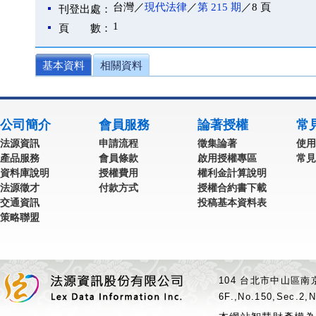
台灣／
現代法律
／
第 215 期
／8 頁
刊登出處：
1
頁 數：
基本資料
相關資料
公司簡介
會員服務
論著授權
常
法源資訊
申請流程
徵集論著
使用
產品服務
會員條款
啟用授權專區
常見
資料庫說明
授權費用
權利金計算說明
法源徵才
付款方式
授權合約書下載
交通資訊
投稿基本資料表
策略聯盟
104 台北市中山區南京
6F.,No.150,Sec.2,N