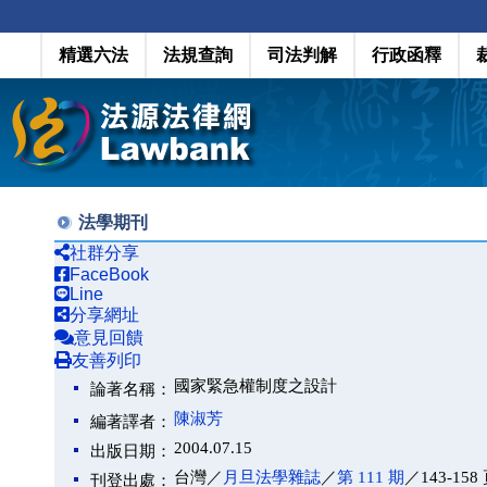
精選六法
法規查詢
司法判解
行政函釋
法學期刊
社群分享
FaceBook
Line
分享網址
意見回饋
友善列印
國家緊急權制度之設計
論著名稱：
陳淑芳
編著譯者：
2004.07.15
出版日期：
台灣／
月旦法學雜誌
／
第 111 期
／143-158
刊登出處：