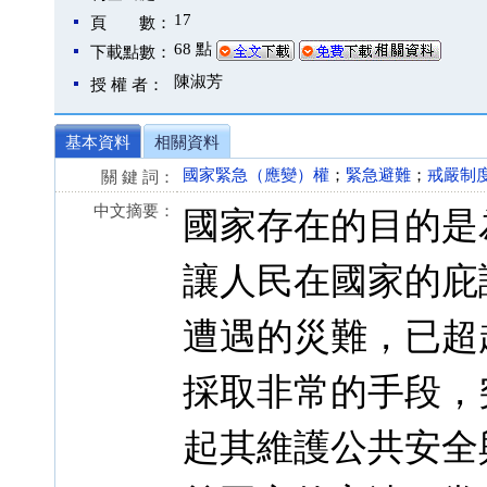
17
頁 數：
68 點
下載點數：
陳淑芳
授 權 者：
基本資料
相關資料
國家緊急（應變）權
；
緊急避難
；
戒嚴制
關 鍵 詞：
中文摘要：
國家存在的目的是
讓人民在國家的庇
遭遇的災難，已超
採取非常的手段，
起其維護公共安全