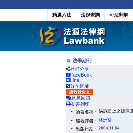
精選六法
法規查詢
司法判解
法學期刊
社群分享
FaceBook
Line
分享網址
請收錄全文
意見回饋
友善列印
供訴訟上之擔保
論著名稱：
林洲富
編著譯者：
2004.11.04
出版日期：