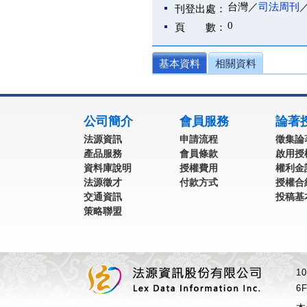
台灣／
司法周刊
刊登出處：
0
頁 數：
基本資料
相關資料
:::
公司簡介
會員服務
論著
法源資訊
申請流程
徵集論
產品服務
會員條款
啟用授
資料庫說明
授權費用
權利金
法源徵才
付款方式
授權合
交通資訊
投稿基
策略聯盟
1
6F