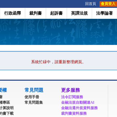
:::
回首頁
會員登入
行政函釋
裁判書
起訴書
英譯法規
法學論著
系統忙碌中，請重新整理網頁。
授權
常見問題
更多服務
著
使用手冊
法令訂閱服務
權專區
常見問題集
金融法規自動關連AI
計算說明
金融法遵外規資料服務
約書下載
裁判書資料服務