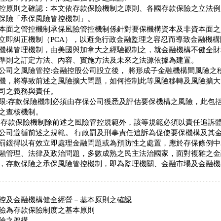
控原則之確認：本文依存款保險機制之原則、各國存款保險之立法例
保險「承保風險管控機制」。
本面之管控機制承保風險管控機制係針對要保機構資本及非資本面之
立即糾正機制（PCA），以避免行政金融監理之容忍而導致金融機
機構管理機制，由美國與加拿大之經驗觀制之，就金融機構不健全財
準則之訂定方法、內容、實施方法及未來之法源依據為建置。
公司之風險管控:金融控股公司設立後， 將形成子金融機構間風險之
機，將導致前述之風險擴大問題，如何控制此等風險移轉及風險擴大
司之義務與責任。
限:存款保險機制必須由存保公司獲悉及評估要保機構之風險，此包
之查核機制。
:存款保險機制除前述之風險管控規範外，該等規範必須以責任追訴
公司遵循前述之規範。 行政罰及刑事責任追訴為促使要保機構及其
罰鍰得以有效立即處理金融問題或為預防性之處置，應於存保條例中
融管理、法律及政治問題，多數成熟之民主法治國家，面對複雜之金
，存款保險之承保風險管控機制，即為監理機關、金融市場及金融機
控及金融機構健全經營－基本原則之確認
險為存款保險制度之基本原則
險之架構