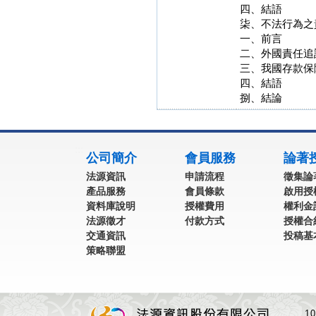
四、結語
柒、不法行為之
一、前言
二、外國責任追
三、我國存款保
四、結語
捌、結論
:::
公司簡介
會員服務
論著
法源資訊
申請流程
徵集論
產品服務
會員條款
啟用授
資料庫說明
授權費用
權利金
法源徵才
付款方式
授權合
交通資訊
投稿基
策略聯盟
1