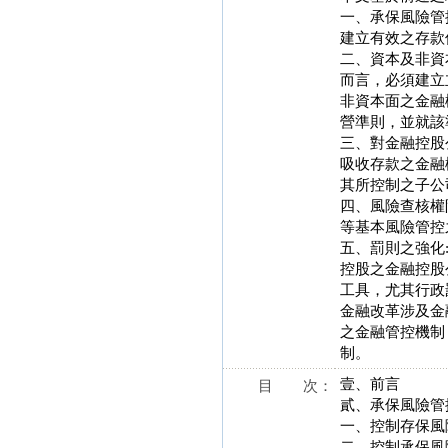
一、承保風險管
建立有效之存款
二、資本及非資
而言，必須建立
非資本面之金融
營準則，並就該
三、對金融控股
吸收存款之金融
其所控制之子公
四、風險查核權
等基本風險管控
五、罰則之強化
控股之金融控股
工具，尤其行政
金融改革涉及金
之金融管控機制
制。
壹、前言
目 次：
貳、承保風險管
一、控制存保風
二、控制承保風