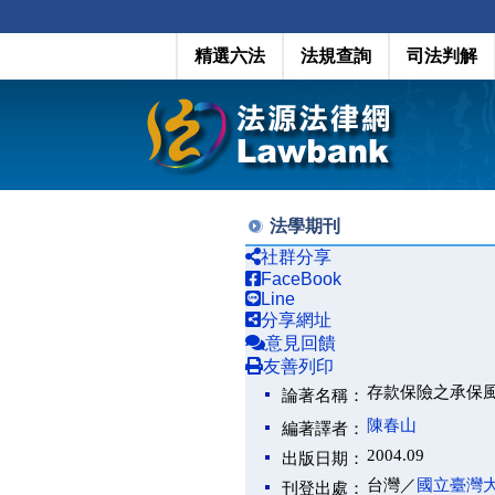
精選六法
法規查詢
司法判解
法學期刊
社群分享
FaceBook
Line
分享網址
意見回饋
友善列印
存款保險之承保
論著名稱：
陳春山
編著譯者：
2004.09
出版日期：
台灣／
國立臺灣
刊登出處：