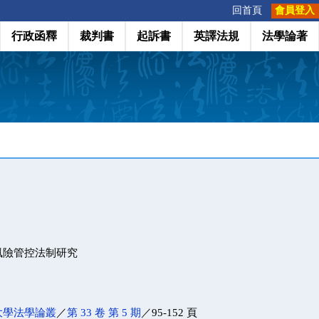
:::
回首頁
會員登入
行政函釋
裁判書
起訴書
英譯法規
法學論著
風險管控法制研究
大學法學論叢
／
第 33 卷 第 5 期
／95-152 頁