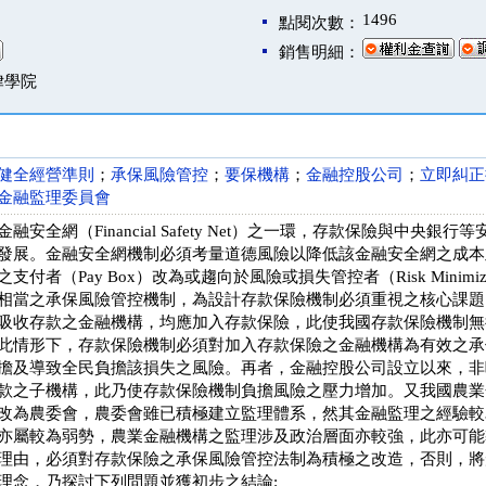
1496
點閱次數：
銷售明細：
律學院
健全經營準則
；
承保風險管控
；
要保機構
；
金融控股公司
；
立即糾正
金融監理委員會
融安全網（Financial Safety Net）之一環，存款保險與中央
發展。金融安全網機制必須考量道德風險以降低該金融安全網之成本
付者（Pay Box）改為或趨向於風險或損失管控者（Risk Minimizer 
相當之承保風險管控機制，為設計存款保險機制必須重視之核心課題
吸收存款之金融機構，均應加入存款保險，此使我國存款保險機制無
此情形下，存款保險機制必須對加入存款保險之金融機構為有效之承
擔及導致全民負擔該損失之風險。再者，金融控股公司設立以來，非
款之子機構，此乃使存款保險機制負擔風險之壓力增加。又我國農業
改為農委會，農委會雖已積極建立監理體系，然其金融監理之經驗較
亦屬較為弱勢，農業金融機構之監理涉及政治層面亦較強，此亦可能
理由，必須對存款保險之承保風險管控法制為積極之改造，否則，將
理念，乃探討下列問題並獲初步之結論: