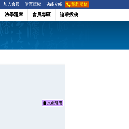
加入會員
購買授權
功能介紹
預約服務
法學題庫
會員專區
論著投稿
文獻引用