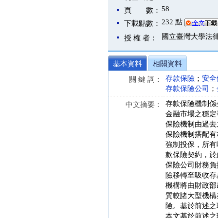
58
頁 數：
232 點
下載點數：
國立臺灣大學法
授 權 者：
基本資料
相關資料
存款保險
；
安全
關 鍵 詞：
存款保險公司
；
存款保險機制係金
中文摘要：
金融市場之穩定
保險機制由過去之支
保險機制搭配有
強制投保，所有
款保險契約，於
保險公司財務負
險移轉至吸收存
機構將由財政部
質較諸大型機構
險。基於前述之
本文基於前述之