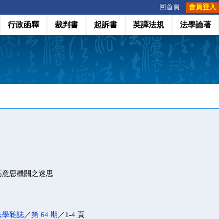
:::
回首頁
會員登入
行政函釋
裁判書
起訴書
英譯法規
法學論著
高意思機關之迷思
法學雜誌
／
第 64 期
／1-4 頁