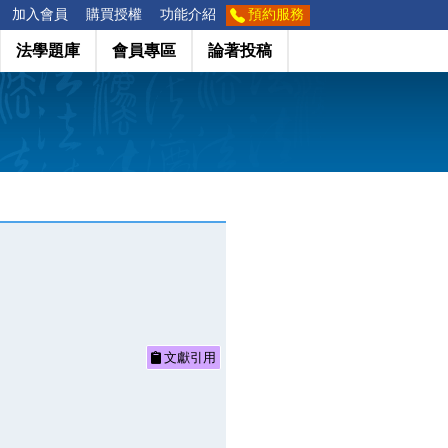
加入會員
購買授權
功能介紹
預約服務
法學題庫
會員專區
論著投稿
文獻引用