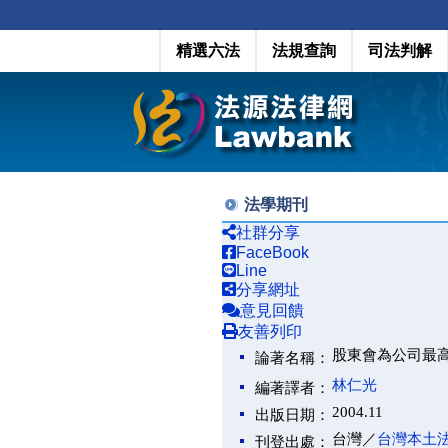
精選六法
法規查詢
司法判解
法學期刊
社群分享
FaceBook
Line
分享網址
意見回饋
友善列印
股東會為公司最
論著名稱：
林仁光
編著譯者：
2004.11
出版日期：
台灣／
台灣本土
刊登出處：