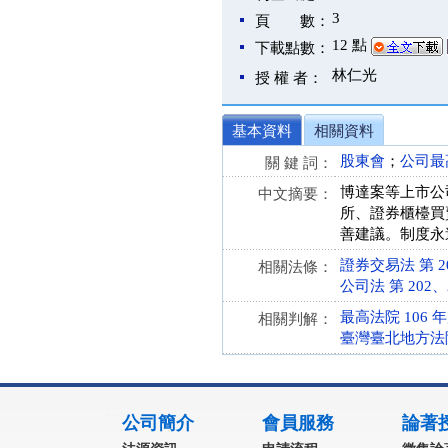
3
頁 數：
12 點
下載點數：
林仁光
授 權 者：
基本資料
相關資料
股東會
；
公司最
關 鍵 詞：
博達案等上市公
中文摘要：
所、證券櫃檯買
善建議。制度永
證券交易法 第 20、
相關法條：
公司法 第 202、21
最高法院 106 
相關判解：
臺灣臺北地方法院 
:::
公司簡介
會員服務
論著