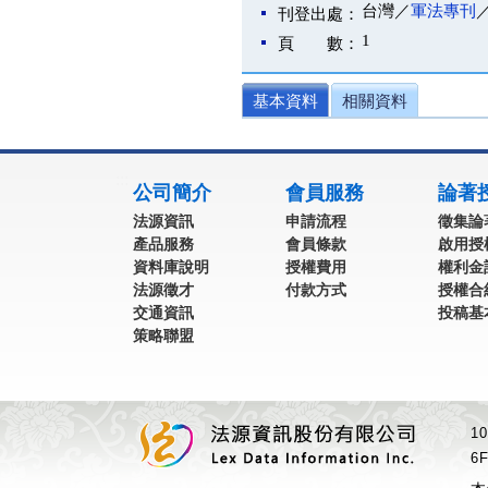
台灣／
軍法專刊
刊登出處：
1
頁 數：
基本資料
相關資料
:::
公司簡介
會員服務
論著
法源資訊
申請流程
徵集論
產品服務
會員條款
啟用授
資料庫說明
授權費用
權利金
法源徵才
付款方式
授權合
交通資訊
投稿基
策略聯盟
1
6F