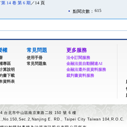
／
第 14 卷 第 6 期
／14 頁
615
點閱次數：
授權
常見問題
更多服務
著
使用手冊
法令訂閱服務
權專區
常見問題集
金融法規自動關連AI
計算說明
金融法遵外規資料服務
約書下載
裁判書資料服務
本資料表
04 台北市中山區南京東路二段 150 號 6 樓
.,No.150,Sec.2,Nanjing E. RD., Taipei City Taiwan 104,R.O.C.