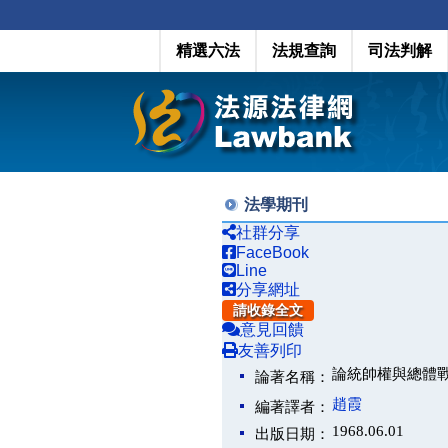
精選六法
法規查詢
司法判解
法學期刊
社群分享
FaceBook
Line
分享網址
請收錄全文
意見回饋
友善列印
論統帥權與總體
論著名稱：
趙霞
編著譯者：
1968.06.01
出版日期：