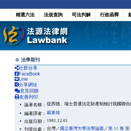
精選六法
法規查詢
司法判解
行政函釋
法學期刊
社群分享
FaceBook
Line
分享網址
意見回饋
友善列印
從西德、瑞士普通法定財產制檢討我國聯合
論著名稱：
戴東雄
編著譯者：
1981.12.01
出版日期：
台灣／
國立臺灣大學法學論叢
／
第 11 卷 第 
刊登出處：