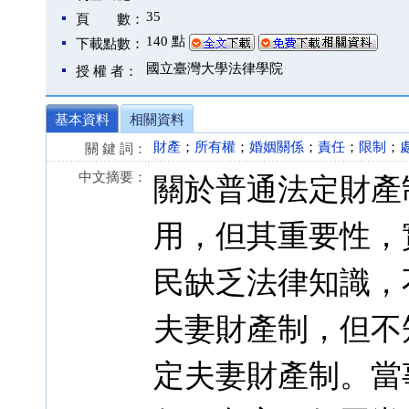
35
頁 數：
140 點
下載點數：
國立臺灣大學法律學院
授 權 者：
基本資料
相關資料
財產
；
所有權
；
婚姻關係
；
責任
；
限制
；
關 鍵 詞：
中文摘要：
關於普通法定財產
用，但其重要性，
民缺乏法律知識，
夫妻財產制，但不
定夫妻財產制。當