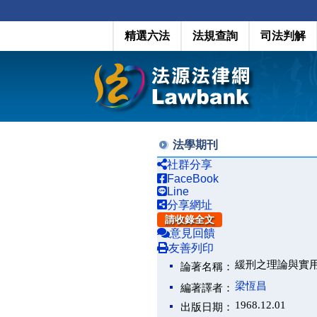
精選六法
法規查詢
司法判解
法學期刊
社群分享
FaceBook
Line
分享網址
請收錄全文
意見回饋
友善列印
緩刑之理論與實
論著名稱：
梁恆昌
編著譯者：
1968.12.01
出版日期：