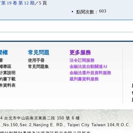
／
第 19 卷 第 12 期
／5 頁
603
點閱次數：
授權
常見問題
更多服務
著
使用手冊
法令訂閱服務
權專區
常見問題集
金融法規自動關連AI
計算說明
金融法遵外規資料服務
約書下載
裁判書資料服務
本資料表
04 台北市中山區南京東路二段 150 號 6 樓
.,No.150,Sec.2,Nanjing E. RD., Taipei City Taiwan 104,R.O.C.