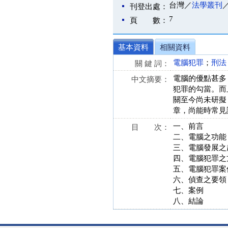
台灣／
法學叢刊
刊登出處：
7
頁 數：
基本資料
相關資料
電腦犯罪
；
刑法
關 鍵 詞：
電腦的優點甚多
中文摘要：
犯罪的勾當。而
關至今尚未研擬
章，尚能時常見
一、前言
目 次：
二、電腦之功能
三、電腦發展之
四、電腦犯罪之
五、電腦犯罪案
六、偵查之要領
七、案例
八、結論