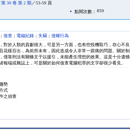
／
第 30 卷 第 2 期
／53-59 頁
859
點閱次數：
；
值查
；
電磁紀錄
；
失竊
；
侵權行為
，對於人類的貢獻很大，可是另一方面，也有些投機取巧，存心不良
且花樣百出，為前所未有，因此造成令人非常一跟痛的問題。關於制
，僅靠刑法有關條文于以援引，未能產生理想的效果。這是十分遺憾
諸報端或雜誌上，可是關於如何值查電腦犯罪的文字卻很少看見。
趨勢
方式
件之偵查