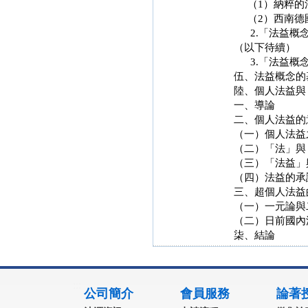
（1）納粹的
（2）西南德
2.「法益概念
（以下待續）
3.「法益概念
伍、法益概念的
陸、個人法益與
一、導論
二、個人法益的
（一）個人法益
（二）「法」與
（三）「法益」
（四）法益的承
三、超個人法益
（一）一元論與
（二）日前國內
柒、結論
:::
公司簡介
會員服務
論著