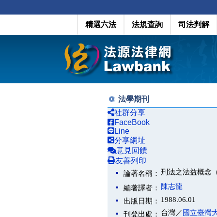
精選六法
法規查詢
司法判解
法學期刊
社群分享
FaceBook
Line
分享網址
意見回饋
友善列印
刑法之法益概念
論著名稱：
陳志龍
編著譯者：
1988.06.01
出版日期：
台灣／
國立臺灣
刊登出處：