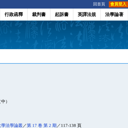
:::
回首頁
會員登入
行政函釋
裁判書
起訴書
英譯法規
法學論著
（中）
大學法學論叢
／
第 17 卷 第 2 期
／117-138 頁