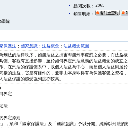
2865
點閱次數：
銷售明細：
律學院
家保謢法
；
國家意識
；
法益概念
；
法益概念範圍
為刑法的法律秩序，如無法益之損害即無刑事處罰之必要，而法益概
具體、客觀有直接影響，至於如何界定刑法意義的法益概念的成立之
作。在刑法的保護體系中，以個人法益為中心，而超個人法益則居於
間接的法益，它是有條件的，並非由本身即得有為保護客體之資格，
人法益保護的感受強列度亦較高。
）
何界定
定法
的界定原則
」，須和「國家保護法」及「國家意識」予以分開。純粹以刑法的