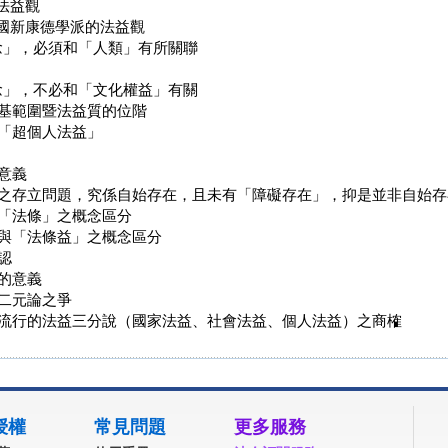
法益觀
國新康德學派的法益觀
」，必須和「人類」有所關聯
」，不必和「文化權益」有關
基範圍暨法益質的位階
「超個人法益」
意義
之存立問題，究係自始存在，且未有「障礙存在」，抑是並非自始存
「法條」之概念區分
與「法條益」之概念區分
認
的意義
二元論之爭
流行的法益三分說（國家法益、社會法益、個人法益）之商榷
授權
常見問題
更多服務