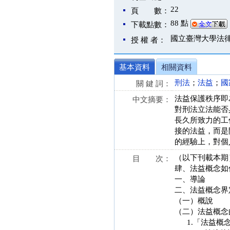
22
頁 數：
88 點
下載點數：
國立臺灣大學法
授 權 者：
基本資料
相關資料
刑法
；
法益
；
國
關 鍵 詞：
法益保護秩序即
中文摘要：
對刑法立法能否
長久所致力的工
接的法益，而是
的經驗上，對個
（以下刊載本期
目 次：
肆、法益概念如
一、導論
二、法益概念界
（一）概說
（二）法益概念
1.「法益概念