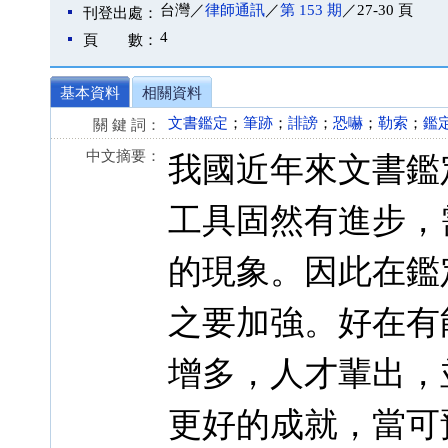
台灣／
律師通訊
／
第 153 期
／27-30 頁
刊登出處：
4
頁 數：
基本資料
相關資料
文書鑑定
；
筆跡
；
誹謗
；
恐嚇
；
勒索
；
鑑
關 鍵 詞：
中文摘要：
我國近年來文書鑑
工具固然有進步，
的現象。因此在鑑
之要加強。好在有
增多，人才輩出，
更好的成就，當可