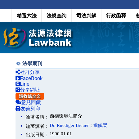
精選六法
法規查詢
司法判解
行政函釋
法學期刊
社群分享
FaceBook
Line
分享網址
請收錄全文
意見回饋
友善列印
西德環境法簡介
論著名稱：
Dr. Ruediger Breuer
；
詹鎮榮
編著譯者：
1990.01.01
出版日期：