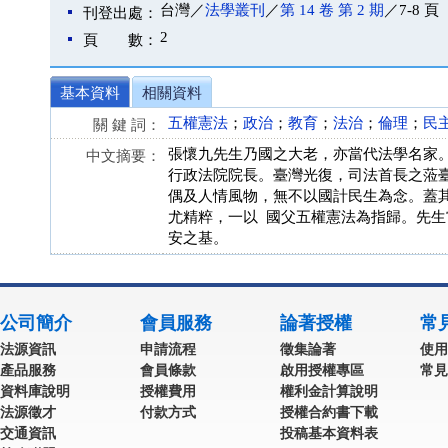
台灣／
法學叢刊
／
第 14 卷 第 2 期
／7-8 頁
刊登出處：
2
頁 數：
基本資料
相關資料
五權憲法
；
政治
；
教育
；
法治
；
倫理
；
民
關 鍵 詞：
張懷九先生乃國之大老，亦當代法學名家
中文摘要：
行政法院院長。臺灣光復，司法首長之蒞
偶及人情風物，無不以國計民生為念。蓋
尤精粹，一以 國父五權憲法為指歸。先
安之基。
公司簡介
會員服務
論著授權
常
法源資訊
申請流程
徵集論著
使用
產品服務
會員條款
啟用授權專區
常見
資料庫說明
授權費用
權利金計算說明
法源徵才
付款方式
授權合約書下載
交通資訊
投稿基本資料表