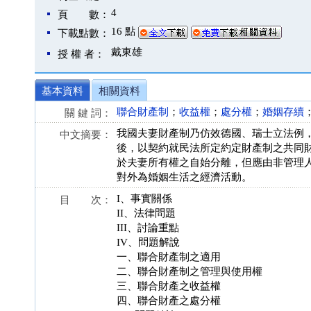
4
頁 數：
16 點
下載點數：
戴東雄
授 權 者：
基本資料
相關資料
聯合財產制
；
收益權
；
處分權
；
婚姻存續
關 鍵 詞：
我國夫妻財產制乃仿效德國、瑞士立法例
中文摘要：
後，以契約就民法所定約定財產制之共同
於夫妻所有權之自始分離，但應由非管理
對外為婚姻生活之經濟活動。
I、事實關係
目 次：
II、法律問題
III、討論重點
IV、問題解說
一、聯合財產制之適用
二、聯合財產制之管理與使用權
三、聯合財產之收益權
四、聯合財產之處分權