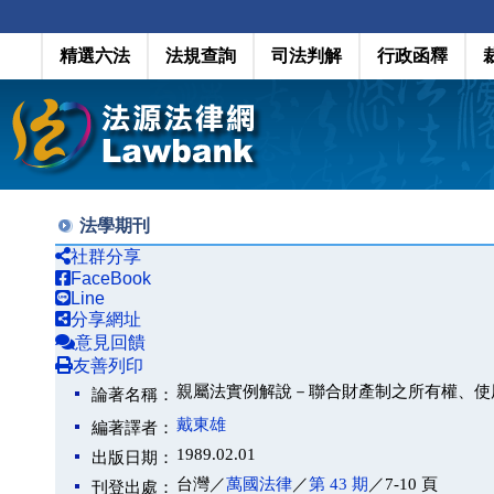
精選六法
法規查詢
司法判解
行政函釋
法學期刊
社群分享
FaceBook
Line
分享網址
意見回饋
友善列印
親屬法實例解說－聯合財產制之所有權、使
論著名稱：
戴東雄
編著譯者：
1989.02.01
出版日期：
台灣／
萬國法律
／
第 43 期
／7-10 頁
刊登出處：