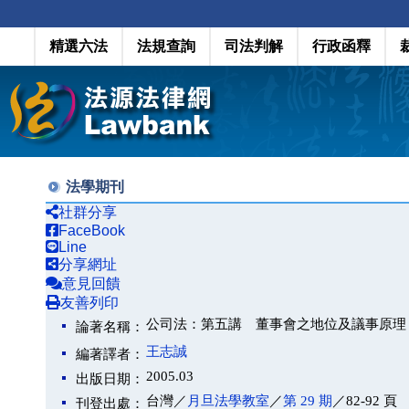
精選六法
法規查詢
司法判解
行政函釋
法學期刊
社群分享
FaceBook
Line
分享網址
意見回饋
友善列印
公司法：第五講 董事會之地位及議事原理
論著名稱：
王志誠
編著譯者：
2005.03
出版日期：
台灣／
月旦法學教室
／
第 29 期
／82-92 頁
刊登出處：