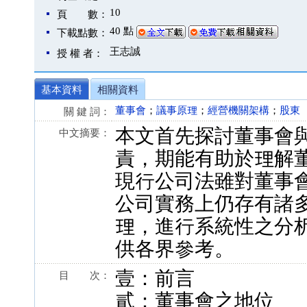
10
頁 數：
40 點
下載點數：
王志誠
授 權 者：
基本資料
相關資料
董事會
；
議事原理
；
經營機關架構
；
股東
關 鍵 詞：
本文首先探討董事會
中文摘要：
責，期能有助於理解
現行公司法雖對董事
公司實務上仍存有諸
理，進行系統性之分
供各界參考。
壹：前言
目 次：
貳：董事會之地位