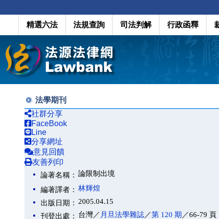
精選六法
法規查詢
司法判解
行政函釋
法學期刊
社群分享
FaceBook
Line
分享網址
意見回饋
友善列印
論限制出境
論著名稱：
林輝煌
編著譯者：
2005.04.15
出版日期：
台灣／
月旦法學雜誌
／
第 120 期
／66-79 頁
刊登出處：