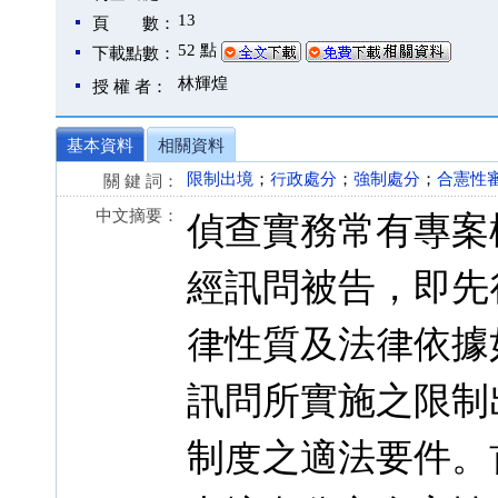
13
頁 數：
52 點
下載點數：
林輝煌
授 權 者：
基本資料
相關資料
限制出境
；
行政處分
；
強制處分
；
合憲性
關 鍵 詞：
中文摘要：
偵查實務常有專案
經訊問被告，即先
律性質及法律依據
訊問所實施之限制
制度之適法要件。