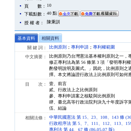
10
頁 數：
40 點
下載點數：
陳秉訓
授 權 者：
基本資料
相關資料
比例原則
；
專利申請
；
專利權範圍
關 鍵 詞：
比例原則乃台灣憲法基本權利原則之一，
中文摘要：
修正專利法為第 56 條第 3 項「發明
酌發明說明及圖式。」因此，比例原則之
擇。本文將論證行政法上比例原則可如何
壹、前言
目 次：
貳、行政法上之比例原則
參、專利申請案之核駁與比例原則
肆、臺北高等行政法院判決九十年度訴字
伍、結論
中華民國憲法 第 15、23、108、143 條 (36.
相關法條：
行政程序法 第 5、7、111、112、113、159 條
專利法 第 44、67 條 (86.05.07 版)