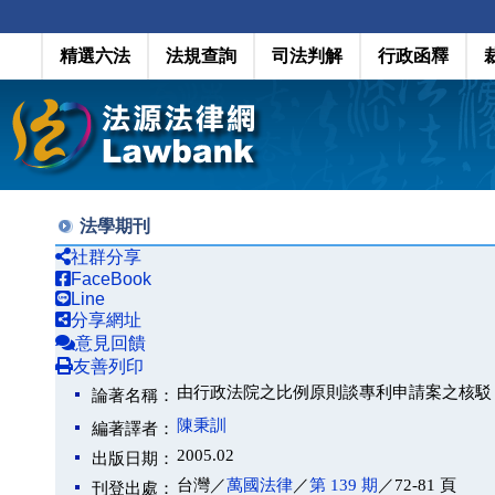
精選六法
法規查詢
司法判解
行政函釋
法學期刊
社群分享
FaceBook
Line
分享網址
意見回饋
友善列印
由行政法院之比例原則談專利申請案之核駁
論著名稱：
陳秉訓
編著譯者：
2005.02
出版日期：
台灣／
萬國法律
／
第 139 期
／72-81 頁
刊登出處：