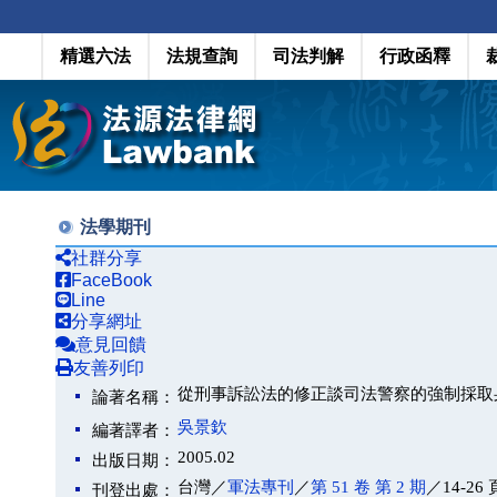
精選六法
法規查詢
司法判解
行政函釋
法學期刊
社群分享
FaceBook
Line
分享網址
意見回饋
友善列印
從刑事訴訟法的修正談司法警察的強制採取身
論著名稱：
吳景欽
編著譯者：
2005.02
出版日期：
台灣／
軍法專刊
／
第 51 卷 第 2 期
／14-26 
刊登出處：