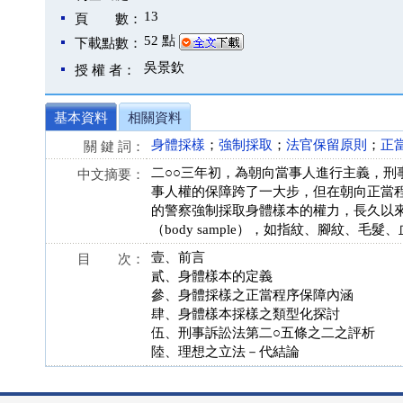
13
頁 數：
52 點
下載點數：
吳景欽
授 權 者：
基本資料
相關資料
身體採樣
；
強制採取
；
法官保留原則
；
正
關 鍵 詞：
二○○三年初，為朝向當事人進行主義，
中文摘要：
事人權的保障跨了一大步，但在朝向正當
的警察強制採取身體樣本的權力，長久以
（body sample），如指紋、腳紋
壹、前言
目 次：
貳、身體樣本的定義
參、身體採樣之正當程序保障內涵
肆、身體樣本採樣之類型化探討
伍、刑事訴訟法第二○五條之二之評析
陸、理想之立法－代結論