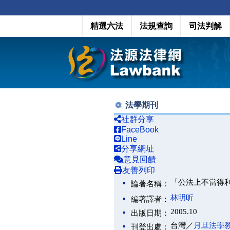
精選六法
法規查詢
司法判解
法學期刊
社群分享
FaceBook
Line
分享網址
意見回饋
友善列印
「公法上不當得
論著名稱：
林明昕
編著譯者：
2005.10
出版日期：
台灣／
月旦法學
刊登出處：