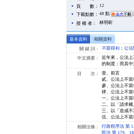
12
頁 數：
48 點
下載點數：
林明昕
授 權 者：
基本資料
相關資料
不當得利
；
公法
關 鍵 詞：
近年來，公法上
中文摘要：
的制度；而其中
壹、前言
目 次：
貳、公法上不當
參、公法上不當
肆、公法上不當
一、公法上不當
二、以「請求權
三、以「造成不
伍、公法上不當
行政程序法 第 127 
相關法條：
民法 第 179、180