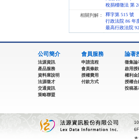
稅捐稽徵法 第 28、
釋字第 515 號
相關判解：
行政法院 86 年度
最高行政法院 92
:::
公司簡介
會員服務
論著
法源資訊
申請流程
徵集論
產品服務
會員條款
啟用授
資料庫說明
授權費用
權利金
法源徵才
付款方式
授權合
交通資訊
投稿基
策略聯盟
1
6F
本