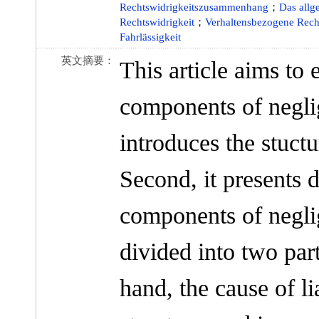
Rechtswidrigkeitszusammenhang
；
Das allg
Rechtswidrigkeit
；
Verhaltensbezogene Rech
Fahrlässigkeit
英文摘要：
This article aims to 
components of negligen
introduces the stuctur
Second, it presents d
components of neglige
divided into two pa
hand, the cause of li