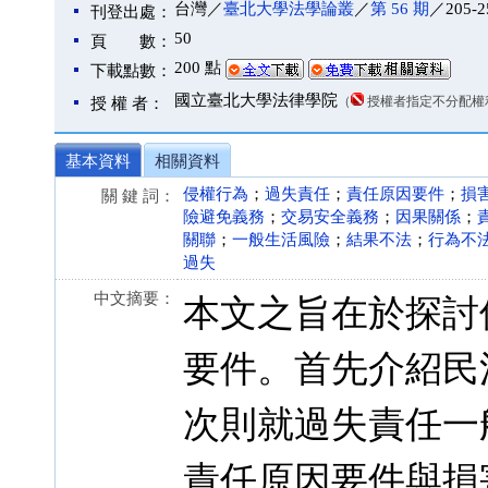
台灣／
臺北大學法學論叢
／
第 56 期
／205-2
刊登出處：
50
頁 數：
200 點
下載點數：
國立臺北大學法律學院
（
授權者指定不分配權
授 權 者：
基本資料
相關資料
侵權行為
；
過失責任
；
責任原因要件
；
損
關 鍵 詞：
險避免義務
；
交易安全義務
；
因果關係
；
關聯
；
一般生活風險
；
結果不法
；
行為不
過失
中文摘要：
本文之旨在於探討
要件。首先介紹民
次則就過失責任一
責任原因要件與損