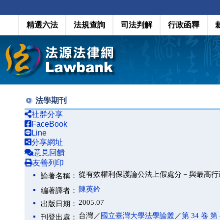
精選六法
法規查詢
司法判解
行政函釋
法學期刊
社群分享
FaceBook
Line
分享網址
意見回饋
友善列印
從有效權利保護論公法上假處分－與最高行
論著名稱：
陳英鈐
編著譯者：
2005.07
出版日期：
台灣／
國立臺灣大學法學論叢
／
第 34 卷 第 
刊登出處：