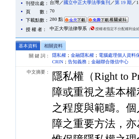
台灣／
國立中正大學法學集刊
／
第 19 期
／1
刊登出處：
70
頁 數：
280 點
下載點數：
中正大學法律學系
（
授權者指定不分配權利金
授 權 者：
基本資料
相關資料
隱私權
；
金融隱私權
；
電腦處理個人資料
關 鍵 詞：
CRIN
；
告知義務
；
金融聯合徵信中心
中文摘要：
隱私權（Right t
障或重視之基本權
之程度與範疇。個
障之重要方法，亦