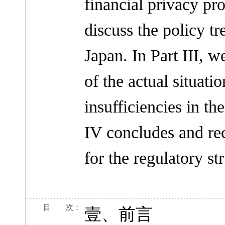
financial privacy pr
discuss the policy tr
Japan. In Part III,
of the actual situati
insufficiencies in the
IV concludes and re
for the regulatory s
目 次：
壹、前言