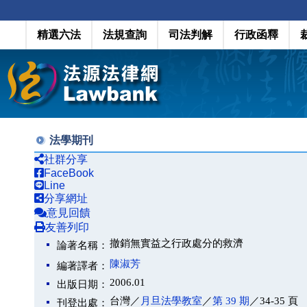
精選六法
法規查詢
司法判解
行政函釋
法學期刊
社群分享
FaceBook
Line
分享網址
意見回饋
友善列印
撤銷無實益之行政處分的救濟
論著名稱：
陳淑芳
編著譯者：
2006.01
出版日期：
台灣／
月旦法學教室
／
第 39 期
／34-35 頁
刊登出處：