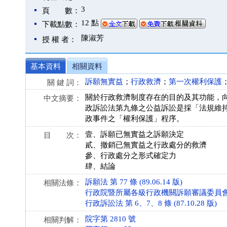
3
頁 數：
12 點
下載點數：
陳淑芳
授 權 者：
基本資料
相關資料
訴願無實益
；
行政救濟
；
第一次權利保護
關 鍵 詞：
關於行政救濟制度存在的目的及其功能，
中文摘要：
政訴訟法第九條之公益訴訟是採「法規維
政事件之「權利保護」程序。
壹、訴願已無實益之訴願決定
目 次：
貳、撤銷已無實益之行政處分的救濟
參、行政處分之形式確定力
肆、結論
訴願法 第 77 條 (89.06.14 版)
相關法條：
行政院暨所屬各級行政機關訴願審議委員會審議規則 
行政訴訟法 第 6、7、8 條 (87.10.28 版)
院字第 2810 號
相關判解：