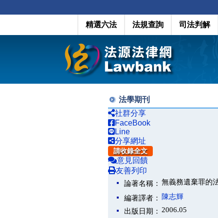
精選六法
法規查詢
司法判解
法學期刊
社群分享
FaceBook
Line
分享網址
請收錄全文
意見回饋
友善列印
無義務遺棄罪的
論著名稱：
陳志輝
編著譯者：
2006.05
出版日期：