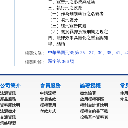
二、宣告刑之形成與意涵
三、執行刑之效應
（一）作為刑罰執行之名義者
（二）易刑處分
（三）緩刑宣告問題
（四）關於羈押折抵刑期之規定
四、法律效果具體化之重新認知
肆、結語
中華民國刑法 第 25、27、30、35、41、42、4
相關法條：
釋字第 366 號
相關判解：
公司簡介
會員服務
論著授權
常
法源資訊
申請流程
徵集論著
使用
產品服務
會員條款
啟用授權專區
常見
資料庫說明
授權費用
權利金計算說明
法源徵才
付款方式
授權合約書下載
交通資訊
投稿基本資料表
策略聯盟