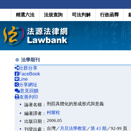
精選六法
法規查詢
司法判解
行政函釋
法學期刊
社群分享
FaceBook
Line
分享網址
意見回饋
友善列印
刑罰具體化的形成形式與意義
論著名稱：
柯耀程
編著譯者：
2006.05
出版日期：
台灣／
月旦法學教室
／
第 43 期
／92-99 頁
刊登出處：