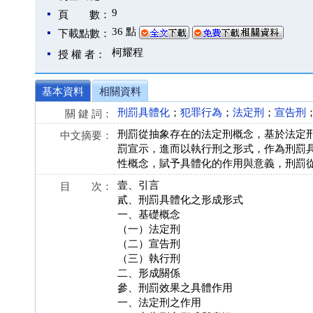
9
頁 數：
36 點
下載點數：
柯耀程
授 權 者：
基本資料
相關資料
刑罰具體化
；
犯罪行為
；
法定刑
；
宣告刑
關 鍵 詞：
刑罰從抽象存在的法定刑概念，基於法定
中文摘要：
罰宣示，進而以執行刑之形式，作為刑罰
性概念，賦予具體化的作用與意義，刑罰
壹、引言
目 次：
貳、刑罰具體化之形成形式
一、基礎概念
（一）法定刑
（二）宣告刑
（三）執行刑
二、形成關係
參、刑罰效果之具體作用
一、法定刑之作用