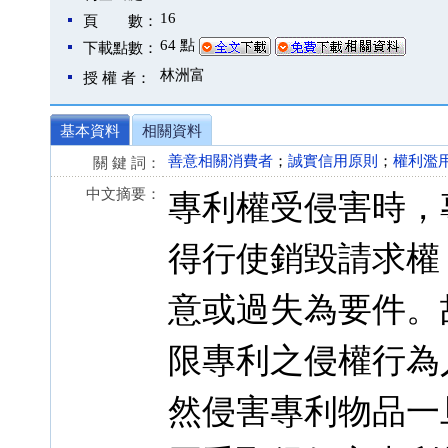
16
頁 數：
64 點
下載點數：
林洲富
授 權 者：
基本資料
相關資料
善意相關消費者
；
誠實信用原則
；
權利濫
關 鍵 詞：
中文摘要：
專利權受侵害時，
得行使銷毀請求權
意或過失為要件。
限專利之侵權行為
然侵害專利物品一