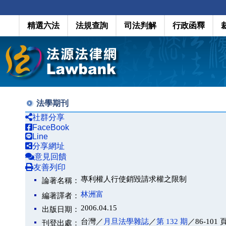
精選六法
法規查詢
司法判解
行政函釋
法學期刊
社群分享
FaceBook
Line
分享網址
意見回饋
友善列印
專利權人行使銷毀請求權之限制
論著名稱：
林洲富
編著譯者：
2006.04.15
出版日期：
台灣／
月旦法學雜誌
／
第 132 期
／86-101 
刊登出處：