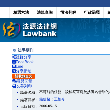
精選六法
法規查詢
司法判解
行政函釋
法學期刊
社群分享
FaceBook
Line
分享網址
請收錄全文
意見回饋
友善列印
不可能的任務－談檢察官對於妨害名譽罪的
論著名稱：
錢建榮
；
王怡今
編著譯者：
2006.05.15
出版日期：