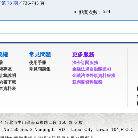
／
第 78 期
／736-745 頁
574
點閱次數：
授權
常見問題
更多服務
著
使用手冊
法令訂閱服務
權專區
常見問題集
金融法規自動關連AI
計算說明
金融法遵外規資料服務
約書下載
裁判書資料服務
本資料表
04 台北市中山區南京東路二段 150 號 6 樓
.,No.150,Sec.2,Nanjing E. RD., Taipei City Taiwan 104,R.O.C.