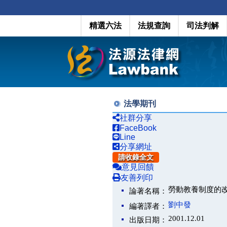
精選六法
法規查詢
司法判解
法學期刊
社群分享
FaceBook
Line
分享網址
請收錄全文
意見回饋
友善列印
勞動教養制度的改革出路 （ O
論著名稱：
劉中發
編著譯者：
2001.12.01
出版日期：