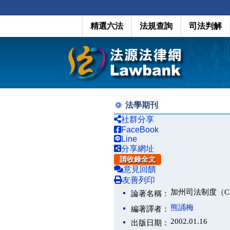
精選六法
法規查詢
司法判解
法學期刊
社群分享
FaceBook
Line
分享網址
請收錄全文
意見回饋
友善列印
加州司法制度（Cal
論著名稱：
熊誦梅
編著譯者：
2002.01.16
出版日期：