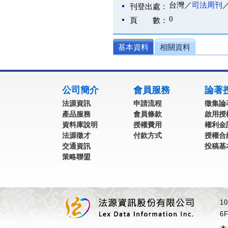
台灣／
司法周刊
刊登出處：
0
頁 數：
基本資料
相關資料
:::
公司簡介
會員服務
論著
法源資訊
申請流程
徵集論
產品服務
會員條款
啟用授
資料庫說明
授權費用
權利金
法源徵才
付款方式
授權合
交通資訊
投稿基
策略聯盟
1
6F