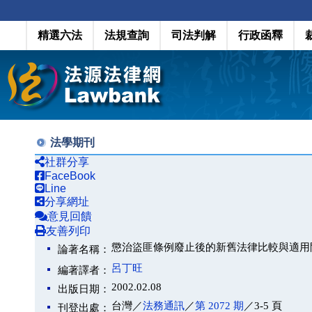
精選六法
法規查詢
司法判解
行政函釋
法學期刊
社群分享
FaceBook
Line
分享網址
意見回饋
友善列印
懲治盜匪條例廢止後的新舊法律比較與適用
論著名稱：
呂丁旺
編著譯者：
2002.02.08
出版日期：
台灣／
法務通訊
／
第 2072 期
／3-5 頁
刊登出處：