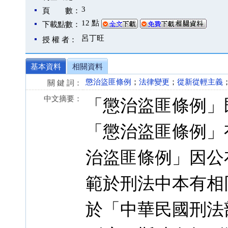
3
頁 數：
12 點
下載點數：
呂丁旺
授 權 者：
基本資料
相關資料
懲治盜匪條例
；
法律變更
；
從新從輕主義
關 鍵 詞：
中文摘要：
「懲治盜匪條例」
「懲治盜匪條例」
治盜匪條例」因公
範於刑法中本有相
於「中華民國刑法