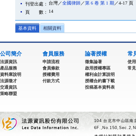
台灣／
全國律師
／
第 6 卷 第 1 期
／4-17 頁
刊登出處：
14
頁 數：
基本資料
相關資料
公司簡介
會員服務
論著授權
常
法源資訊
申請流程
徵集論著
使用
產品服務
會員條款
啟用授權專區
常見
資料庫說明
授權費用
權利金計算說明
法源徵才
付款方式
授權合約書下載
交通資訊
投稿基本資料表
策略聯盟
104 台北市中山區南京
6F.,No.150,Sec.2,N