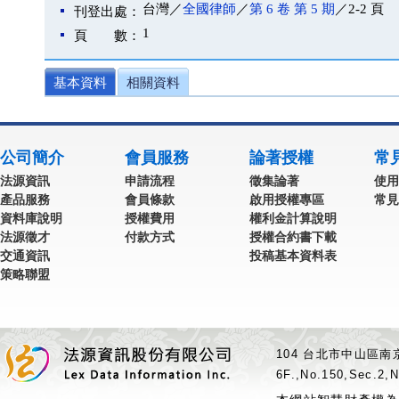
台灣／
全國律師
／
第 6 卷 第 5 期
／2-2 頁
刊登出處：
1
頁 數：
基本資料
相關資料
公司簡介
會員服務
論著授權
常
法源資訊
申請流程
徵集論著
使用
產品服務
會員條款
啟用授權專區
常見
資料庫說明
授權費用
權利金計算說明
法源徵才
付款方式
授權合約書下載
交通資訊
投稿基本資料表
策略聯盟
104 台北市中山區南京
6F.,No.150,Sec.2,N