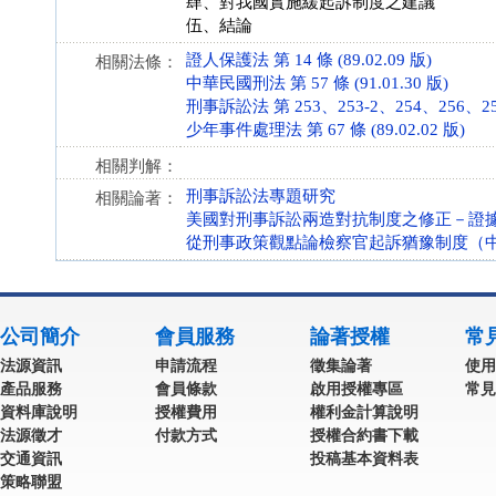
肆、對我國實施緩起訴制度之建議
伍、結論
證人保護法 第 14 條 (89.02.09 版)
相關法條：
中華民國刑法 第 57 條 (91.01.30 版)
刑事訴訟法 第 253、253-2、254、256、258-1
少年事件處理法 第 67 條 (89.02.02 版)
相關判解：
刑事訴訟法專題研究
相關論著：
美國對刑事訴訟兩造對抗制度之修正－證
從刑事政策觀點論檢察官起訴猶豫制度（
公司簡介
會員服務
論著授權
常
法源資訊
申請流程
徵集論著
使用
產品服務
會員條款
啟用授權專區
常見
資料庫說明
授權費用
權利金計算說明
法源徵才
付款方式
授權合約書下載
交通資訊
投稿基本資料表
策略聯盟