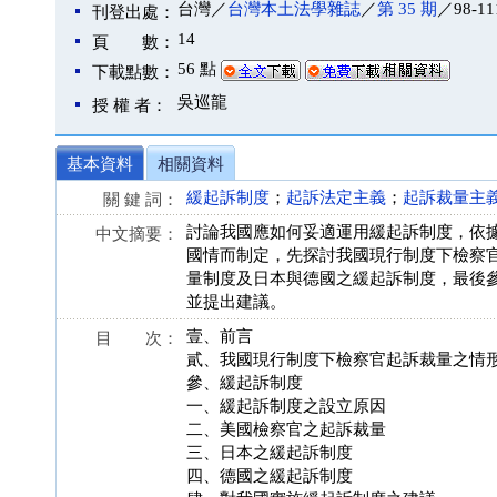
台灣／
台灣本土法學雜誌
／
第 35 期
／98-11
刊登出處：
14
頁 數：
56 點
下載點數：
吳巡龍
授 權 者：
基本資料
相關資料
緩起訴制度
；
起訴法定主義
；
起訴裁量主
關 鍵 詞：
討論我國應如何妥適運用緩起訴制度，依
中文摘要：
國情而制定，先探討我國現行制度下檢察
量制度及日本與德國之緩起訴制度，最後
並提出建議。
壹、前言
目 次：
貳、我國現行制度下檢察官起訴裁量之情
參、緩起訴制度
一、緩起訴制度之設立原因
二、美國檢察官之起訴裁量
三、日本之緩起訴制度
四、德國之緩起訴制度