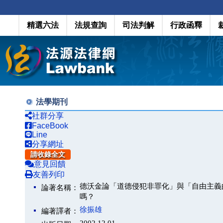
精選六法
法規查詢
司法判解
行政函釋
法學期刊
社群分享
FaceBook
Line
分享網址
請收錄全文
意見回饋
友善列印
德沃金論「道德侵犯非罪化」與「自由主義
論著名稱：
嗎？
徐振雄
編著譯者：