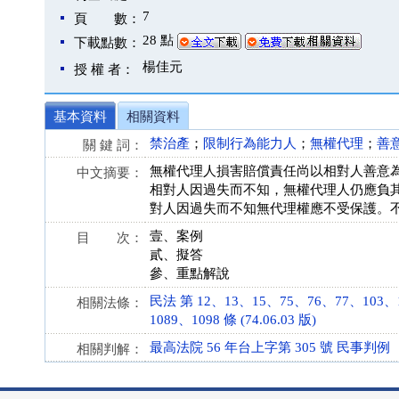
7
頁 數：
28 點
下載點數：
楊佳元
授 權 者：
基本資料
相關資料
禁治產
；
限制行為能力人
；
無權代理
；
善
關 鍵 詞：
無權代理人損害賠償責任尚以相對人善意
中文摘要：
相對人因過失而不知，無權代理人仍應負
對人因過失而不知無代理權應不受保護。
壹、案例
目 次：
貳、擬答
參、重點解說
民法 第 12、13、15、75、76、77、103、1
相關法條：
1089、1098 條 (74.06.03 版)
最高法院 56 年台上字第 305 號 民事判例
相關判解：