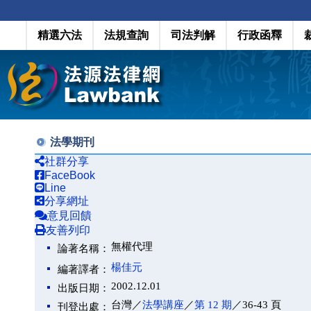
精選六法
法規查詢
司法判解
行政函釋
法學期刊
社群分享
FaceBook
Line
分享網址
意見回饋
友善列印
無權代理
論著名稱：
楊佳元
編著譯者：
2002.12.01
出版日期：
台灣／
法學講座
／
第 12 期
／36-43 頁
刊登出處：