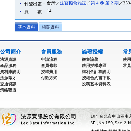
台灣／
法官協會雜誌
／
第 4 卷 第 2 期
／359
刊登出處：
14
頁 數：
基本資料
相關資料
公司簡介
會員服務
論著授權
常
法源資訊
申請流程
徵集論著
使用
產品服務
會員條款
啟用授權專區
常見
資料庫說明
授權費用
權利金計算說明
法源徵才
付款方式
授權合約書下載
交通資訊
投稿基本資料表
策略聯盟
104 台北市中山區南京
6F.,No.150,Sec.2,N