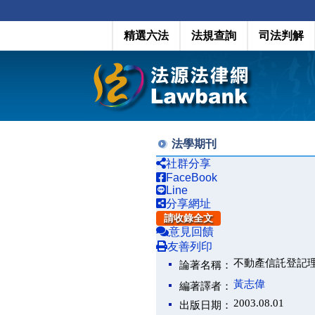
精選六法
法規查詢
司法判解
法學期刊
社群分享
FaceBook
Line
分享網址
請收錄全文
意見回饋
友善列印
不動產信託登記
論著名稱：
黃志偉
編著譯者：
2003.08.01
出版日期：