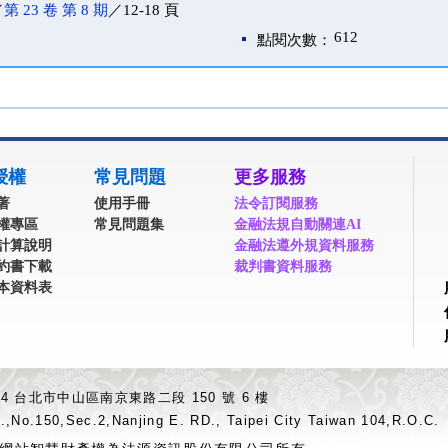
／
第 23 卷 第 8 期
／12-18 頁
612
點閱次數：
授權
常見問題
更多服務
著
使用手冊
法令訂閱服務
權專區
常見問題集
金融法規自動關連AI
計算說明
金融法遵外規資料服務
約書下載
裁判書資料服務
本資料表
04 台北市中山區南京東路二段 150 號 6 樓
.,No.150,Sec.2,Nanjing E. RD., Taipei City Taiwan 104,R.O.C.