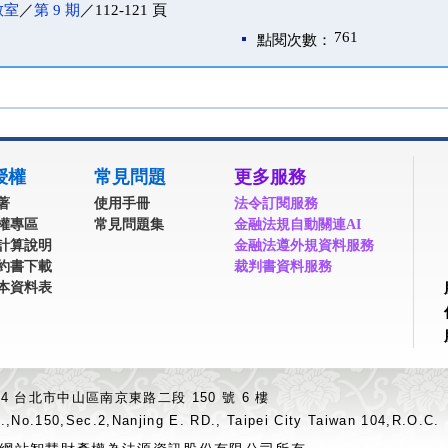
教室
／
第 9 期
／112-121 頁
761
點閱次數：
授權
常見問題
更多服務
著
使用手冊
法令訂閱服務
權專區
常見問題集
金融法規自動關連AI
計算說明
金融法遵外規資料服務
約書下載
裁判書資料服務
本資料表
04 台北市中山區南京東路二段 150 號 6 樓
.,No.150,Sec.2,Nanjing E. RD., Taipei City Taiwan 104,R.O.C.