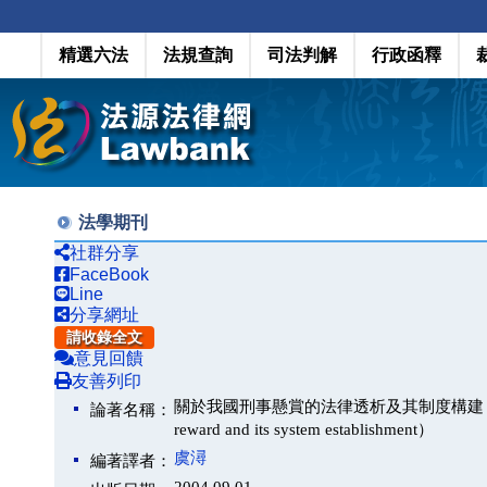
精選六法
法規查詢
司法判解
行政函釋
法學期刊
社群分享
FaceBook
Line
分享網址
請收錄全文
意見回饋
友善列印
關於我國刑事懸賞的法律透析及其制度構建－從馬加爵案談起 （ 
論著名稱：
reward and its system establishment）
虞潯
編著譯者：