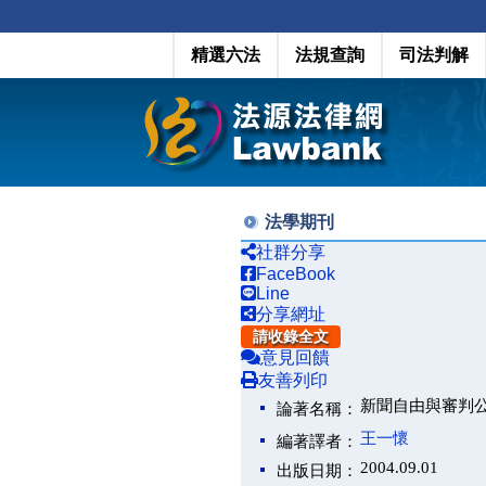
精選六法
法規查詢
司法判解
法學期刊
社群分享
FaceBook
Line
分享網址
請收錄全文
意見回饋
友善列印
新聞自由與審判
論著名稱：
王一懷
編著譯者：
2004.09.01
出版日期：