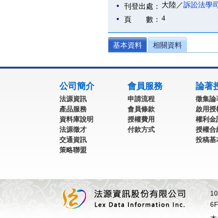
大陸／
訴訟法學
刊登出處：
4
頁 數：
基本資料
相關資料
:::
公司簡介
會員服務
論著
法源資訊
申請流程
徵集論
產品服務
會員條款
啟用授
資料庫說明
授權費用
權利金
法源徵才
付款方式
授權合
交通資訊
投稿基
策略聯盟
1
6F