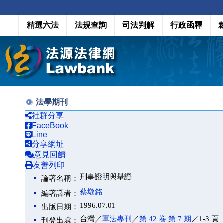
精選六法
法規查詢
司法判解
行政函釋
法學期刊
社群分享
FaceBook
Line
分享網址
意見回饋
友善列印
刑事證明與舉證
論著名稱：
蔡墩銘
編著譯者：
1996.07.01
出版日期：
台灣／
軍法專刊
／
第 42 卷 第 7 期
／1-3 頁
刊登出處：