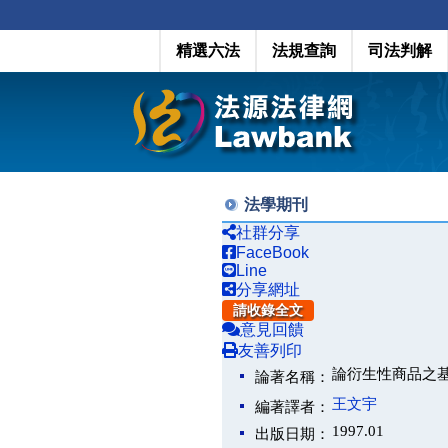
精選六法
法規查詢
司法判解
法學期刊
社群分享
FaceBook
Line
分享網址
請收錄全文
意見回饋
友善列印
論衍生性商品之
論著名稱：
王文宇
編著譯者：
1997.01
出版日期：