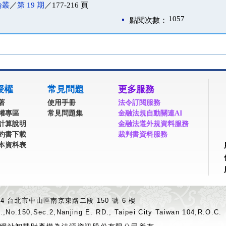
論叢
／
第 19 期
／177-216 頁
1057
點閱次數：
授權
常見問題
更多服務
著
使用手冊
法令訂閱服務
權專區
常見問題集
金融法規自動關連AI
計算說明
金融法遵外規資料服務
約書下載
裁判書資料服務
本資料表
04 台北市中山區南京東路二段 150 號 6 樓
.,No.150,Sec.2,Nanjing E. RD., Taipei City Taiwan 104,R.O.C.